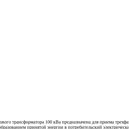
вого трансформатора 100 кВа предназначена для приема трехфазн
разованием принятой энергии в потребительский электрический