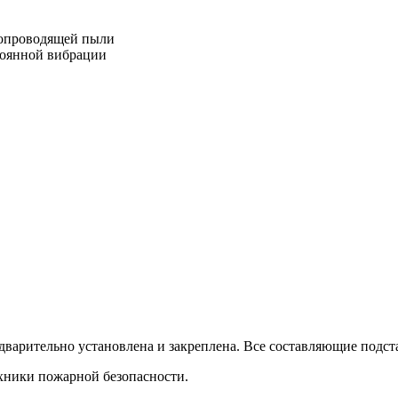
копроводящей пыли
тоянной вибрации
едварительно установлена и закреплена. Все составляющие под
хники пожарной безопасности.