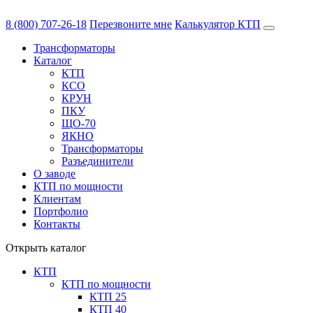
8 (800) 707-26-18
Перезвоните мне
Калькулятор КТП
Трансформаторы
Каталог
КТП
КСО
КРУН
ПКУ
ЩО-70
ЯКНО
Трансформаторы
Разъединители
О заводе
КТП по мощности
Клиентам
Портфолио
Контакты
Открыть каталог
КТП
КТП по мощности
КТП 25
КТП 40