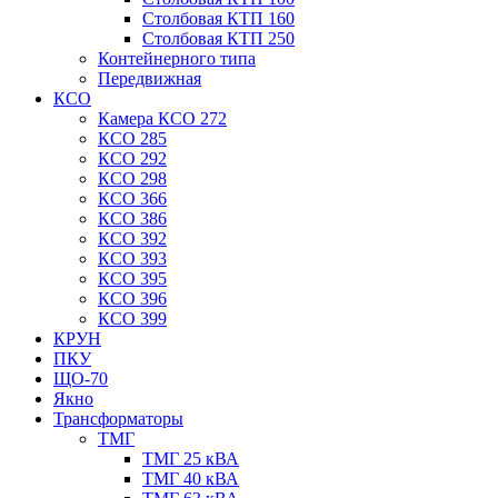
Столбовая КТП 160
Столбовая КТП 250
Контейнерного типа
Передвижная
КСО
Камера КСО 272
КСО 285
КСО 292
КСО 298
КСО 366
КСО 386
КСО 392
КСО 393
КСО 395
КСО 396
КСО 399
КРУН
ПКУ
ЩО-70
Якно
Трансформаторы
ТМГ
ТМГ 25 кВА
ТМГ 40 кВА