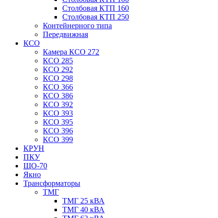
Столбовая КТП 160
Столбовая КТП 250
Контейнерного типа
Передвижная
КСО
Камера КСО 272
КСО 285
КСО 292
КСО 298
КСО 366
КСО 386
КСО 392
КСО 393
КСО 395
КСО 396
КСО 399
КРУН
ПКУ
ЩО-70
Якно
Трансформаторы
ТМГ
ТМГ 25 кВА
ТМГ 40 кВА