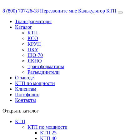
8 (800) 707-26-18
Перезвоните мне
Калькулятор КТП
Трансформаторы
Каталог
КТП
КСО
КРУН
ПКУ
ЩО-70
ЯКНО
Трансформаторы
Разъединители
О заводе
КТП по мощности
Клиентам
Портфолио
Контакты
Открыть каталог
КТП
КТП по мощности
КТП 25
КТП 40