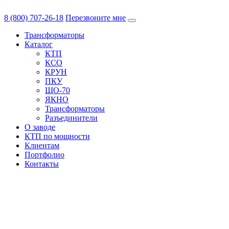
8 (800) 707-26-18
Перезвоните мне
Трансформаторы
Каталог
КТП
КСО
КРУН
ПКУ
ЩО-70
ЯКНО
Трансформаторы
Разъединители
О заводе
КТП по мощности
Клиентам
Портфолио
Контакты