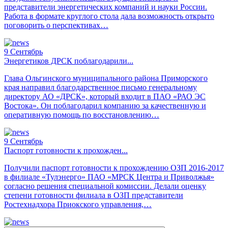
представители энергетических компаний и науки России.
Работа в формате круглого стола дала возможность открыто
поговорить о перспективах…
9
Сентябрь
Энергетиков ДРСК поблагодарили...
Глава Ольгинского муниципального района Приморского
края направил благодарственное письмо генеральному
директору АО «ДРСК», который входит в ПАО «РАО ЭС
Востока». Он поблагодарил компанию за качественную и
оперативную помощь по восстановлению…
9
Сентябрь
Паспорт готовности к прохожден...
Получили паспорт готовности к прохождению ОЗП 2016-2017
в филиале «Тулэнерго» ПАО «МРСК Центра и Приволжья»
согласно решения специальной комиссии. Делали оценку
степени готовности филиала в ОЗП представители
Ростехнадхора Приокского управления,…