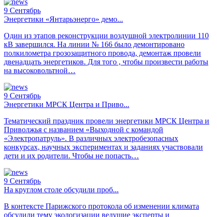
9
Сентябрь
Энергетики «Янтарьэнерго» демо...
Один из этапов реконструкции воздушной электролинии 110
кВ завершился. На линии № 166 было демонтировано
полкилометра грозозащитного провода, демонтаж провели
двенадцать энергетиков. Для того , чтобы произвести работы
на высоковольтной…
9
Сентябрь
Энергетики МРСК Центра и Приво...
Тематический праздник провели энергетики МРСК Центра и
Приволжья с названием «Выходной с командой
«Электропатруль». В различных электробезопасных
конкурсах, научных экспериментах и заданиях участвовали
дети и их родители. Чтобы не попасть…
9
Сентябрь
На круглом столе обсудили проб...
В контексте Парижского протокола об изменении климата
обсудили тему экологизации ведущие эксперты и