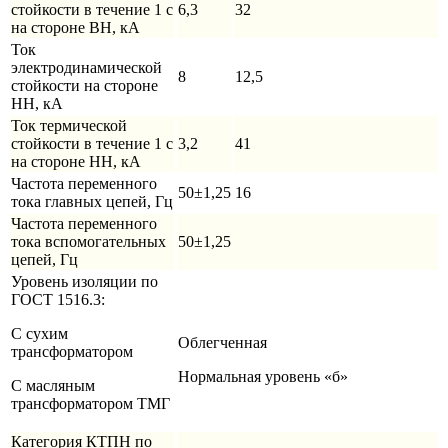
стойкости в течение 1 с
6,3
32
на стороне ВН, кА
Ток
электродинамической
8
12,5
стойкости на стороне
НН, кА
Ток термической
стойкости в течение 1 с
3,2
41
на стороне НН, кА
Частота переменного
50±1,25
16
тока главных цепей, Гц
Частота переменного
тока вспомогательных
50±1,25
цепей, Гц
Уровень изоляции по
ГОСТ 1516.3:
С сухим
Облегченная
трансформатором
Нормальная уровень «б»
С масляным
трансформатором ТМГ
Категория КТПН по