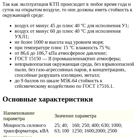
Так как эксплуатация КТП происходит в любое время года и
суток на открытом воздухе, то они должны иметь стойкость к
окружающей среде:
воздух от минус 45 до плюс 40 °С для исполнения У1;
воздух от минус 60 до плюс 40 °С для исполнения
УХЛ1;
не более 1000 м высота над уровнем моря;
при температуре плюс 15 °С влажность 75 %;
от 86,6 до 106,7 кПа атмосферное давление;
ГОСТ 15150 — II (промышленная)тип атмосферы;
невзрывоопасная окружающая среда, без взрывоопасной
пыли, без газо-агрессивных паров, в концентрациях,
способные разрушать изоляцию, металл;
до 9 баллов по шкале М5К-64 стойкость к
сейсмическому воздействию по ГОСТ 17516.1.
Основные характеристики
Наименование
Значение параметра
параметра
Мощность силового
25; 40;
160; 250; 400; 630; 1000;
трансформатора, кВА
63; 100
1250; 1600;2000; 2500