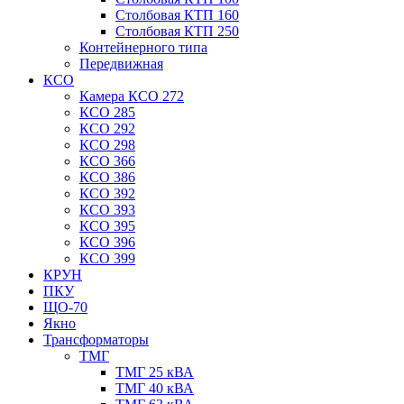
Столбовая КТП 160
Столбовая КТП 250
Контейнерного типа
Передвижная
КСО
Камера КСО 272
КСО 285
КСО 292
КСО 298
КСО 366
КСО 386
КСО 392
КСО 393
КСО 395
КСО 396
КСО 399
КРУН
ПКУ
ЩО-70
Якно
Трансформаторы
ТМГ
ТМГ 25 кВА
ТМГ 40 кВА