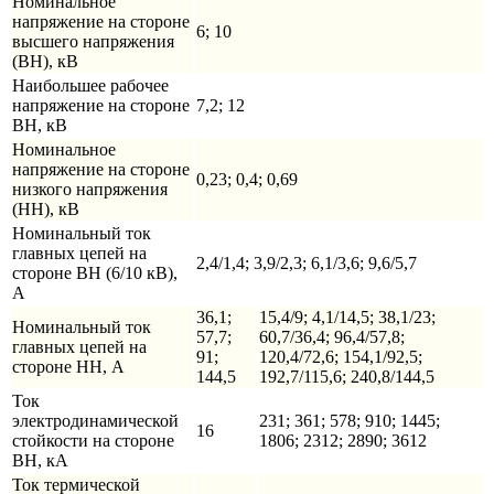
Номинальное
напряжение на стороне
6; 10
высшего напряжения
(ВН), кВ
Наибольшее рабочее
напряжение на стороне
7,2; 12
ВН, кВ
Номинальное
напряжение на стороне
0,23; 0,4; 0,69
низкого напряжения
(НН), кВ
Номинальный ток
главных цепей на
2,4/1,4; 3,9/2,3; 6,1/3,6; 9,6/5,7
стороне ВН (6/10 кВ),
А
36,1;
15,4/9; 4,1/14,5; 38,1/23;
Номинальный ток
57,7;
60,7/36,4; 96,4/57,8;
главных цепей на
91;
120,4/72,6; 154,1/92,5;
стороне НН, А
144,5
192,7/115,6; 240,8/144,5
Ток
электродинамической
231; 361; 578; 910; 1445;
16
стойкости на стороне
1806; 2312; 2890; 3612
ВН, кА
Ток термической