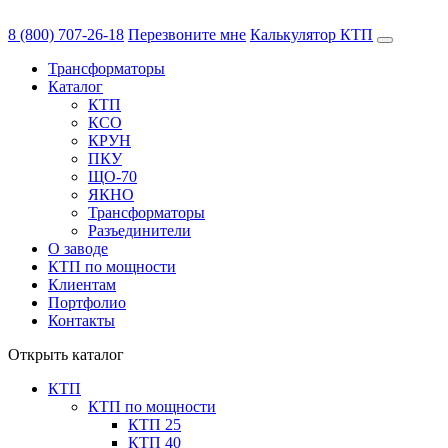
8 (800) 707-26-18
Перезвоните мне
Калькулятор КТП
Трансформаторы
Каталог
КТП
КСО
КРУН
ПКУ
ЩО-70
ЯКНО
Трансформаторы
Разъединители
О заводе
КТП по мощности
Клиентам
Портфолио
Контакты
Открыть каталог
КТП
КТП по мощности
КТП 25
КТП 40