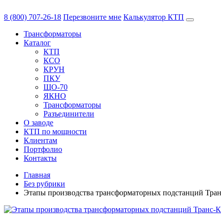
8 (800) 707-26-18
Перезвоните мне
Калькулятор КТП
Трансформаторы
Каталог
КТП
КСО
КРУН
ПКУ
ЩО-70
ЯКНО
Трансформаторы
Разъединители
О заводе
КТП по мощности
Клиентам
Портфолио
Контакты
Главная
Без рубрики
Этапы производства трансформаторных подстанций Транс