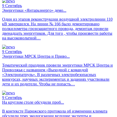
9
Сентябрь
Энергетики «Янтарьэнерго» демо...
Один из этапов реконструкции воздушной электролинии 110
кВ завершился. На линии № 166 было демонтировано
полкилометра грозозащитного провода, демонтаж провели
двенадцать энергетиков. Для того , чтобы произвести работы
на высоковольтной…
9
Сентябрь
Энергетики МРСК Центра и Приво...
Тематический праздник провели энергетики МРСК Центра и
Приволжья с названием «Выходной с командой
«Электропатруль». В различных электробезопасных
конкурсах, научных экспериментах и заданиях участвовали
дети и их родители. Чтобы не попасть…
9
Сентябрь
На круглом столе обсудили проб...
В контексте Парижского протокола об изменении климата
обсудили тему экологизации ведущие эксперты и