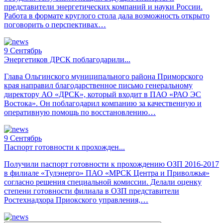
представители энергетических компаний и науки России.
Работа в формате круглого стола дала возможность открыто
поговорить о перспективах…
9
Сентябрь
Энергетиков ДРСК поблагодарили...
Глава Ольгинского муниципального района Приморского
края направил благодарственное письмо генеральному
директору АО «ДРСК», который входит в ПАО «РАО ЭС
Востока». Он поблагодарил компанию за качественную и
оперативную помощь по восстановлению…
9
Сентябрь
Паспорт готовности к прохожден...
Получили паспорт готовности к прохождению ОЗП 2016-2017
в филиале «Тулэнерго» ПАО «МРСК Центра и Приволжья»
согласно решения специальной комиссии. Делали оценку
степени готовности филиала в ОЗП представители
Ростехнадхора Приокского управления,…