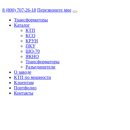
8 (800) 707-26-18
Перезвоните мне
Трансформаторы
Каталог
КТП
КСО
КРУН
ПКУ
ЩО-70
ЯКНО
Трансформаторы
Разъединители
О заводе
КТП по мощности
Клиентам
Портфолио
Контакты