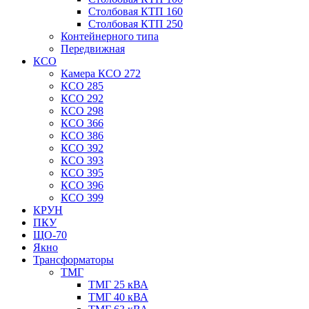
Столбовая КТП 160
Столбовая КТП 250
Контейнерного типа
Передвижная
КСО
Камера КСО 272
КСО 285
КСО 292
КСО 298
КСО 366
КСО 386
КСО 392
КСО 393
КСО 395
КСО 396
КСО 399
КРУН
ПКУ
ЩО-70
Якно
Трансформаторы
ТМГ
ТМГ 25 кВА
ТМГ 40 кВА