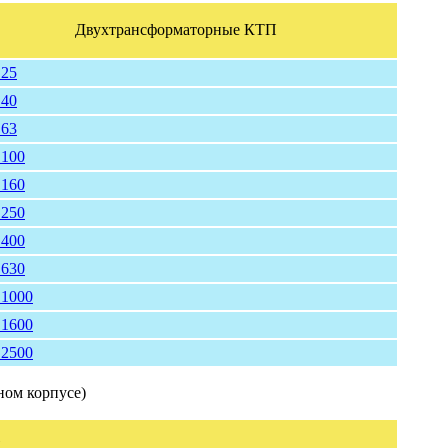
Двухтрансформаторные КТП
25
40
63
100
160
250
400
630
1000
1600
2500
ном корпусе)
П