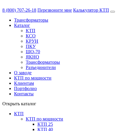
8 (800) 707-26-18
Перезвоните мне
Калькулятор КТП
Трансформаторы
Каталог
КТП
КСО
КРУН
ПКУ
ЩО-70
ЯКНО
Трансформаторы
Разъединители
О заводе
КТП по мощности
Клиентам
Портфолио
Контакты
Открыть каталог
КТП
КТП по мощности
КТП 25
КТП 40