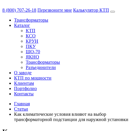
8 (800) 707-26-18
Перезвоните мне
Калькулятор КТП
Трансформаторы
Каталог
КТП
КСО
КРУН
ПКУ
ЩО-70
ЯКНО
Трансформаторы
Разъединители
О заводе
КТП по мощности
Клиентам
Портфолио
Контакты
Главная
Статьи
Как климатические условия влияют на выбор
трансформаторной подстанции для наружной установки